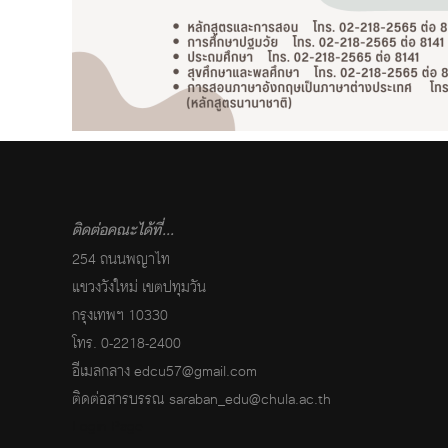
ติดต่อคณะได้ที่...
254 ถนนพญาไท
แขวงวังใหม่ เขตปทุมวัน
กรุงเทพฯ 10330
โทร. 0-2218-2400
อีเมลกลาง
edcu57@gmail.com
ติดต่อสารบรรณ
saraban_edu@chula.ac.th
Login Page