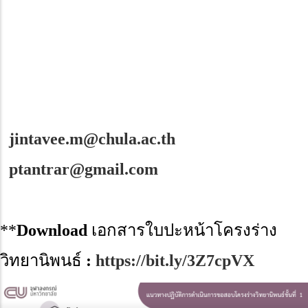
จากอาจารย์ที่ปรึกษาให้สอบโครงร่างฯ ได้
2. นิสิตเตรียมโครงร่างวิทยานิพนธ์พร้อมใบปะหน้าโครงร่างวิทยานิพนธ์ที่
อาจารย์ที่ปรึกษาเห็นชอบแล้ว
3. นิสิตรออาจารย์เลขาของหลักสูตร มหาบัณฑิต หรือ ดุษฎีบัณฑิตประสาน
กรรมการเพื่อนัดหมายการสอบ
4. นิสิตนำส่งเอกสารให้อาจารย์เลขาหลักสูตรมหาบัณฑิต
jintavee.m@chula.ac.th
ที่
หรือดุษฎีบัณฑิต
ptantrar@gmail.com
ที่
ภายในวันพุธที่ 1 ของแต่ละเดือน
5. นิสิตสอบตามวันและเวลาที่นัดหมาย
**
Download
เอกสารใบปะหน้าโครงร่าง
วิทยานิพนธ์
:
https://bit.ly/3Z7cpVX
x