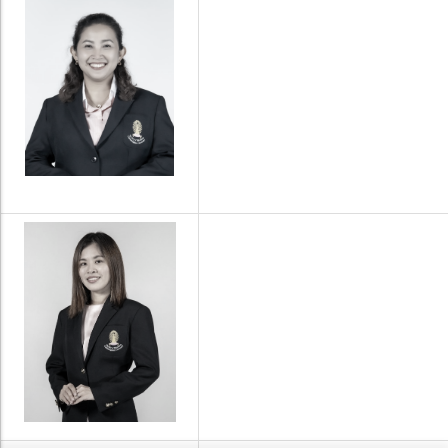
ชื่อสกุล
นางสาวรุ่งทิพย์ ผ่องศรี
Miss Rungthip Pongsri
ตำแหน่ง
ผู้อำนวยการฝ่ายวิชาการ
เบอร์โทรศัพท์
02-2182448
อีเมล์
Rungthip.p@chula.ac.th
ชื่อสกุล
นางสาวเสาวณิต กิตตินานนท์
Miss Saowanit Kittinanon
ตำแหน่ง
หัวหน้ากลุ่มภารกิจบริการการ
เบอร์โทรศัพท์
02-2182526
อีเมล์
Saowanit.K@chula.ac.th
x